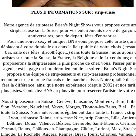
PLUS D'INFORMATIONS SUR : strip-suisse
Notre agence de striptease Brian's Night Shows vous propose cette art
stripteaseuse sur la Suisse pour vos enterrements de vie de garçon,
anniversaires, pots de départ, fêtes d'entreprise.
Pour une soirée sexy et unique, BNS vous propose cette artiste qui 
déplacera à votre domicile ou dans le lieu public de votre choix ( restau
bar, salle des fêtes, discothèque...) dans toute la Suisse : nous avons 
artistes sur toute la Suisse, la France, la Belgique et le Luxembourg et
proposerons la stripteaseuse la plus proche de chez vous. Passer par n
agence est le gage du bon déroulement de la soirée : Brian's Night S
propose une équipe de strip-teaseurs et strip-teaseuses professionnel
reconnue sur le marché français et le marché suisse. Notre qualité de se
fera la différence, ainsi que notre expérience (depuis 2002) et nos tarif
plus justes. Contactez BNS au plus vite pour réserver l'artiste de votre 
!
Nos stripteaseuse en Suisse : Genève, Lausanne, Montreux, Bern, Frib
Sion, Yverdon, Neuchâtel, Vevey, Morges, Thonon-les-Bains, Biel... Et
toute la Suisse. Nous intervenons également dans toute la France : strip
Lyon, striptease Reims, strip-tease Nice, strip Cannes, Lille, Amiens
Béthune, Douai, Valence, Béziers, Grenoble, Saint-Étienne, Clermon
Ferrand, Reims, Châlons-en-Champagne, Clichy, Lorient, Metz, Strasb
Limoge, La Rochelle, Angers, Rennes, Brest, Tours, Chartres, Vannes, S