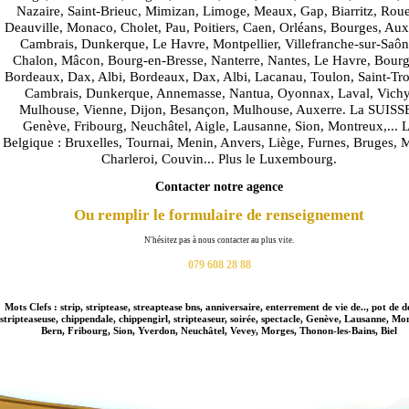
Nazaire, Saint-Brieuc, Mimizan, Limoge, Meaux, Gap, Biarritz, Rou
Deauville, Monaco, Cholet, Pau, Poitiers, Caen, Orléans, Bourges, Aux
Cambrais, Dunkerque, Le Havre, Montpellier, Villefranche-sur-Saôn
Chalon, Mâcon, Bourg-en-Bresse, Nanterre, Nantes, Le Havre, Bourg
Bordeaux, Dax, Albi, Bordeaux, Dax, Albi, Lacanau, Toulon, Saint-Tr
Cambrais, Dunkerque, Annemasse, Nantua, Oyonnax, Laval, Vichy
Mulhouse, Vienne, Dijon, Besançon, Mulhouse, Auxerre. La SUISSE
Genève, Fribourg, Neuchâtel, Aigle, Lausanne, Sion, Montreux,... 
Belgique : Bruxelles, Tournai, Menin, Anvers, Liège, Furnes, Bruges, 
Charleroi, Couvin... Plus le Luxembourg.
Contacter notre agence
Ou remplir le formulaire de renseignement
N'hésitez pas à nous contacter au plus vite.
079 608 28 88
Mots Clefs : strip, striptease, streaptease bns, anniversaire, enterrement de vie de.., pot de d
stripteaseuse, chippendale, chippengirl, stripteaseur, soirée, spectacle, Genève, Lausanne, Mo
Bern, Fribourg, Sion, Yverdon, Neuchâtel, Vevey, Morges, Thonon-les-Bains, Biel